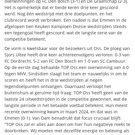
overwinningen op FC Den Bosch (3-1) en De Graafschap (2-3).
Het is opmerkelijk dat er beide keren drie keer gescoord
werd. Nog één wedstrijd met drie doelpunten, en het
clubrecord wordt verbroken. Een nadeel is dat Emmen in de
afgelopen tien Keuken Kampioen Divisie-wedstrijden steeds
een tegengoal heeft gescoord, wat de langste serie van de
competitie betekent.
De vorm is kwetsbaar voor de bezoekers uit Oss. De ploeg van
Sjors Ultee heeft drie keer achtereenvolgens verloren: 0-3 van
FC Dordrecht, 5-2 van FC Den Bosch en 1-0 van SC Cambuur.
Op de eerste dag behaalde TOP Oss een overwinning van 4-0
tegen MVV. Sindsdien slaagt het team er nauwelijks in om te
scoren en heeft het in drie wedstrijden al negen
tegendoelpunten ontvangen. Daarnaast verloopt het
buitenshuis al geruime tijd traag: TOP Oss heeft geen van de
laatste 24 uitwedstrijden in de competitie gewonnen, wat de
langste periode in het betaalde voetbal betekent. Hun meest
recente overwinning kwam in maart 2024, en dat was in
Emmen (0-1). Van Dam benadrukt dat focus cruciaal blijft:
“TOP Oss zal er alles aan doen om hier hun negatieve reeks te
doorbreken. Wij moeten met dezelfde energie en beleving als