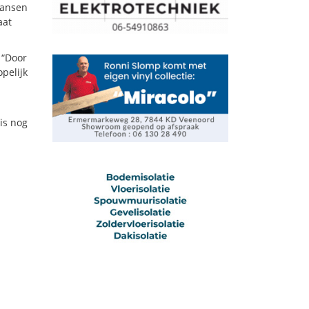
kansen
aat
 “Door
pelijk
is nog