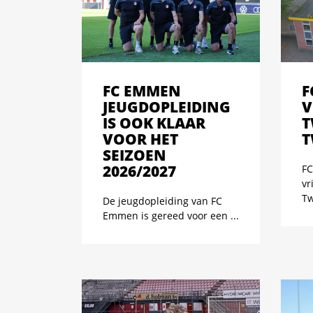
FC EMMEN
F
JEUGDOPLEIDING
V
IS OOK KLAAR
T
VOOR HET
T
SEIZOEN
2026/2027
FC
vr
Tw
De jeugdopleiding van FC
Emmen is gereed voor een ...