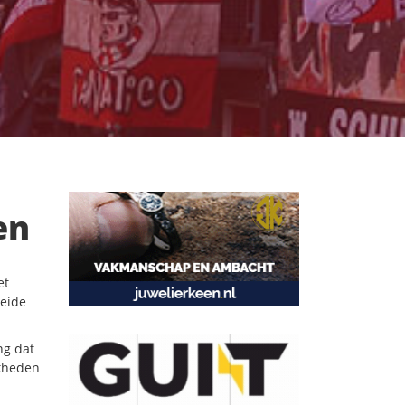
en
et
beide
ng dat
jkheden