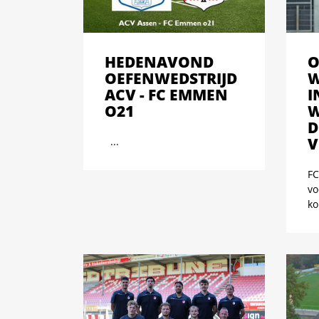
HEDENAVOND
O
OEFENWEDSTRIJD
W
ACV - FC EMMEN
I
O21
W
D
V
...
FC
vo
ko