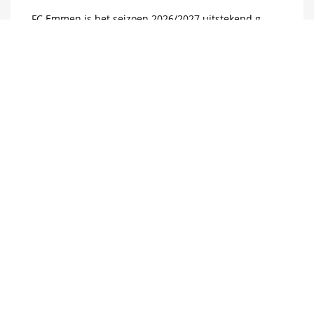
FC Emmen is het seizoen 2026/2027 uitstekend g...
VOORBESCHOUWING FC EMMEN -
RODA JC
FC Emmen start vandaag het nieuwe seizoen met...