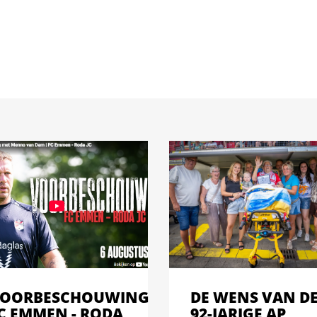
OORBESCHOUWING
DE WENS VAN D
C EMMEN - RODA
92-JARIGE AP