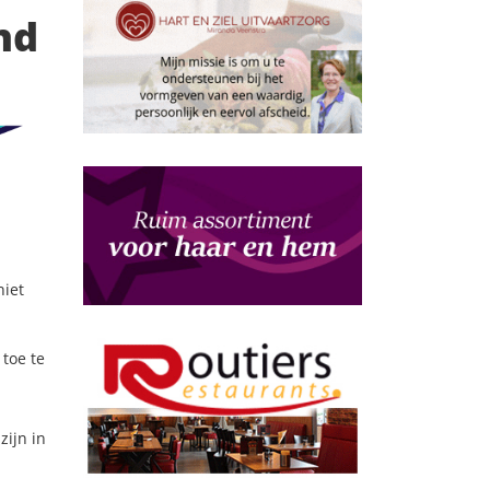
nd
niet
toe te
zijn in