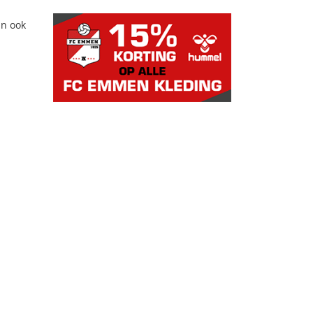
an ook