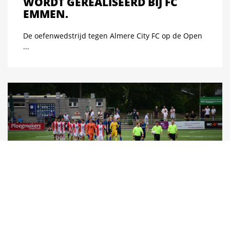
WORDT GEREALISEERD BIJ FC
EMMEN.
De oefenwedstrijd tegen Almere City FC op de Open
...
RUIME OEFENNEDERLAAG FC
EMMEN O21
FC Emmen o21 speelde afgelopen dinsdag een