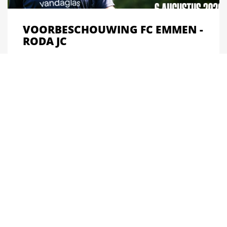
VOORBESCHOUWING FC EMMEN -
RODA JC
FC Emmen start vandaag het nieuwe seizoen met...
DE WENS VAN DE 92-JARIGE AP
WORDT GEREALISEERD BIJ FC