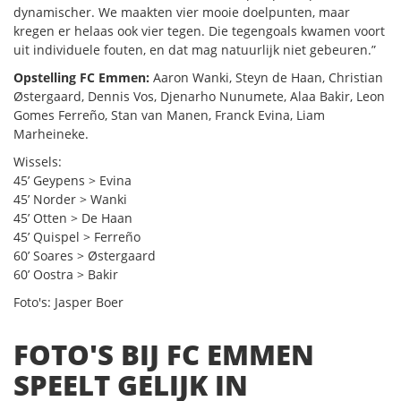
dynamischer. We maakten vier mooie doelpunten, maar
kregen er helaas ook vier tegen. Die tegengoals kwamen voort
uit individuele fouten, en dat mag natuurlijk niet gebeuren.”
Opstelling FC Emmen:
Aaron Wanki, Steyn de Haan, Christian
Østergaard, Dennis Vos, Djenarho Nunumete, Alaa Bakir, Leon
Gomes Ferreño, Stan van Manen, Franck Evina, Liam
Marheineke.
Wissels:
45’ Geypens > Evina
45’ Norder > Wanki
45’ Otten > De Haan
45’ Quispel > Ferreño
60’ Soares > Østergaard
60’ Oostra > Bakir
Foto's: Jasper Boer
FOTO'S BIJ FC EMMEN
SPEELT GELIJK IN