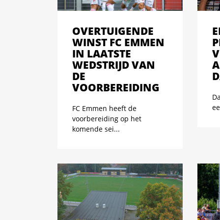
OVERTUIGENDE
E
WINST FC EMMEN
P
IN LAATSTE
V
WEDSTRIJD VAN
A
DE
D
VOORBEREIDING
Da
ee
FC Emmen heeft de
voorbereiding op het
komende sei...