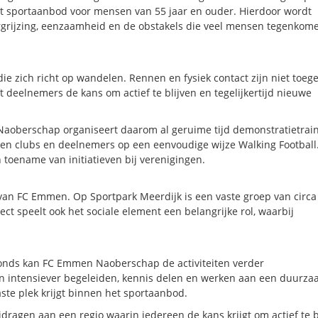
st sportaanbod voor mensen van 55 jaar en ouder. Hierdoor wordt
rgrijzing, eenzaamheid en de obstakels die veel mensen tegenko
ie zich richt op wandelen. Rennen en fysiek contact zijn niet toeg
eft deelnemers de kans om actief te blijven en tegelijkertijd nieuwe
aoberschap organiseert daarom al geruime tijd demonstratietrai
ren clubs en deelnemers op een eenvoudige wijze Walking Football
 toename van initiatieven bij verenigingen.
 van FC Emmen. Op Sportpark Meerdijk is een vaste groep van circa
ect speelt ook het sociale element een belangrijke rol, waarbij
Fonds kan FC Emmen Naoberschap de activiteiten verder
gen intensiever begeleiden, kennis delen en werken aan een duurz
ste plek krijgt binnen het sportaanbod.
ragen aan een regio waarin iedereen de kans krijgt om actief te b