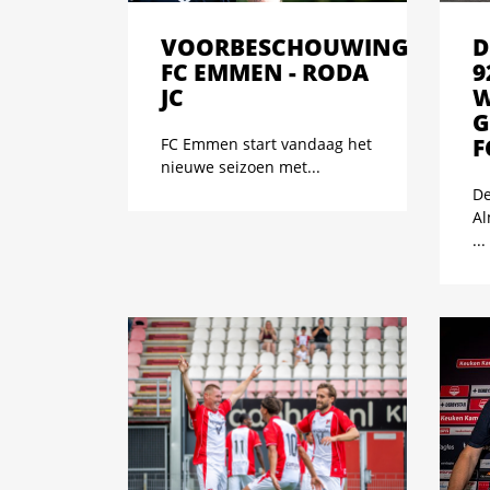
VOORBESCHOUWING
D
FC EMMEN - RODA
9
JC
W
G
F
FC Emmen start vandaag het
nieuwe seizoen met...
De
Al
...