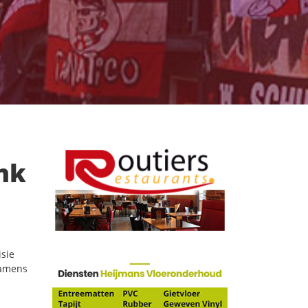
nk
sie
namens