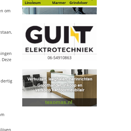
men om
estaan,
ningen
. Deze
 dertig
aam
lijven