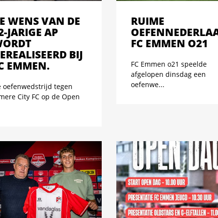
E WENS VAN DE
RUIME
2-JARIGE AP
OEFENNEDERLA
ORDT
FC EMMEN O21
EREALISEERD BIJ
C EMMEN.
FC Emmen o21 speelde
afgelopen dinsdag een
oefenwe...
 oefenwedstrijd tegen
mere City FC op de Open