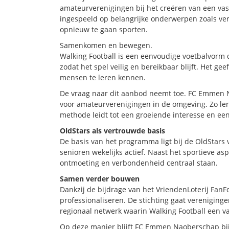
amateurverenigingen bij het creëren van een va
ingespeeld op belangrijke onderwerpen zoals ve
opnieuw te gaan sporten.
Samenkomen en bewegen.
Walking Football is een eenvoudige voetbalvorm d
zodat het spel veilig en bereikbaar blijft. Het ge
mensen te leren kennen.
De vraag naar dit aanbod neemt toe. FC Emmen N
voor amateurverenigingen in de omgeving. Zo le
methode leidt tot een groeiende interesse en een
OldStars als vertrouwde basis
De basis van het programma ligt bij de OldStars
senioren wekelijks actief. Naast het sportieve asp
ontmoeting en verbondenheid centraal staan.
Samen verder bouwen
Dankzij de bijdrage van het VriendenLoterij Fan
professionaliseren. De stichting gaat verenigin
regionaal netwerk waarin Walking Football een va
Op deze manier blijft FC Emmen Naoberschap bijd