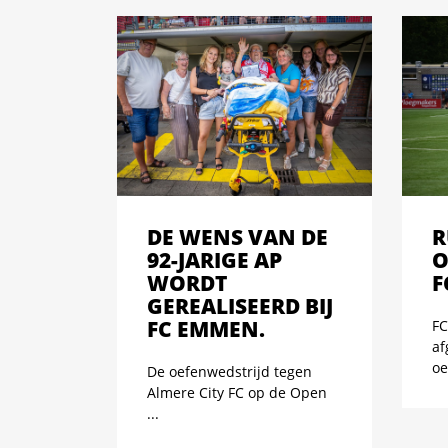
DE WENS VAN DE
R
92-JARIGE AP
O
WORDT
F
GEREALISEERD BIJ
FC EMMEN.
FC
af
oe
De oefenwedstrijd tegen
Almere City FC op de Open
...