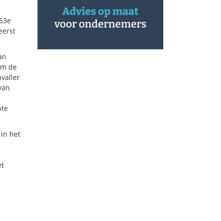
 53e
eerst
an
om de
valler
van
pte
in het
et
n