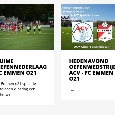
UIME
HEDENAVOND
EFENNEDERLAAG
OEFENWEDSTRIJ
C EMMEN O21
ACV - FC EMMEN
O21
 Emmen o21 speelde
gelopen dinsdag een
...
fenwe...