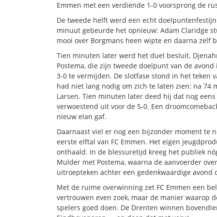
Emmen met een verdiende 1-0 voorsprong de rust
De tweede helft werd een echt doelpuntenfestijn
minuut gebeurde het opnieuw: Adam Claridge stu
mooi over Borgmans heen wipte en daarna zelf bin
Tien minuten later werd het duel besluit. Djenah
Postema, die zijn tweede doelpunt van de avond 
3-0 te vermijden. De slotfase stond in het teken 
had niet lang nodig om zich te laten zien: na 74
Larsen. Tien minuten later deed hij dat nog een
verwoestend uit voor de 5-0. Een droomcomeback 
nieuw elan gaf.
Daarnaast viel er nog een bijzonder moment te no
eerste elftal van FC Emmen. Het eigen jeugdprod
onthaald. In de blessuretijd kreeg het publiek 
Mulder met Postema, waarna de aanvoerder overtu
uitroepteken achter een gedenkwaardige avond 
Met de ruime overwinning zet FC Emmen een belan
vertrouwen even zoek, maar de manier waarop de
spelers goed doen. De Drenten winnen bovendien