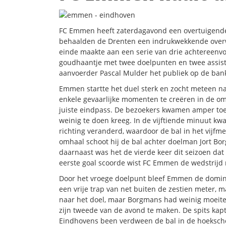
FC Emmen heeft zaterdagavond een overtuigend
behaalden de Drenten een indrukwekkende overw
einde maakte aan een serie van drie achtereen
goudhaantje met twee doelpunten en twee assists,
aanvoerder Pascal Mulder het publiek op de ba
Emmen startte het duel sterk en zocht meteen n
enkele gevaarlijke momenten te creëren in de o
juiste eindpass. De bezoekers kwamen amper toe
weinig te doen kreeg. In de vijftiende minuut k
richting veranderd, waardoor de bal in het vij
omhaal schoot hij de bal achter doelman Jort Borg
daarnaast was het de vierde keer dit seizoen dat
eerste goal scoorde wist FC Emmen de wedstrijd 
Door het vroege doelpunt bleef Emmen de dominan
een vrije trap van net buiten de zestien meter, m
naar het doel, maar Borgmans had weinig moeite 
zijn tweede van de avond te maken. De spits kapt
Eindhovens been verdween de bal in de hoekschop