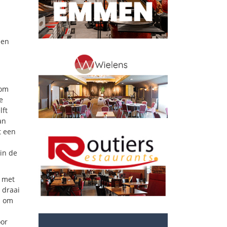
een
 om
e
lft
an
t een
rin de
g met
 draai
d om
oor