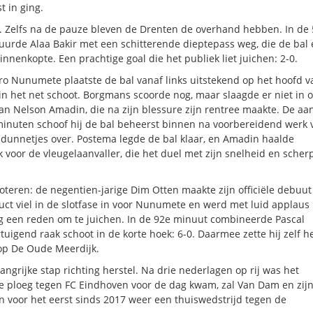
 in ging.
. Zelfs na de pauze bleven de Drenten de overhand hebben. In de
urde Alaa Bakir met een schitterende dieptepass weg, die de bal 
nenkopte. Een prachtige goal die het publiek liet juichen: 2-0.
ro Nunumete plaatste de bal vanaf links uitstekend op het hoofd v
in het net schoot. Borgmans scoorde nog, maar slaagde er niet in 
van Nelson Amadin, die na zijn blessure zijn rentree maakte. De aan
 minuten schoof hij de bal beheerst binnen na voorbereidend werk 
s dunnetjes over. Postema legde de bal klaar, en Amadin haalde
voor de vleugelaanvaller, die het duel met zijn snelheid en scher
teren: de negentien-jarige Dim Otten maakte zijn officiële debuut 
uct viel in de slotfase in voor Nunumete en werd met luid applaus
nóg een reden om te juichen. In de 92e minuut combineerde Pascal
igend raak schoot in de korte hoek: 6-0. Daarmee zette hij zelf h
op De Oude Meerdijk.
grijke stap richting herstel. Na drie nederlagen op rij was het
 ploeg tegen FC Eindhoven voor de dag kwam, zal Van Dam en zij
 voor het eerst sinds 2017 weer een thuiswedstrijd tegen de