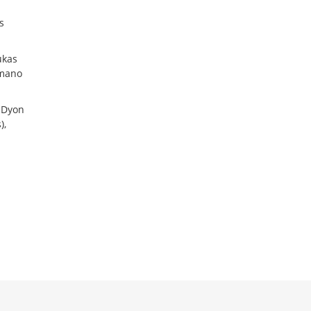
s
ukas
omano
 Dyon
),