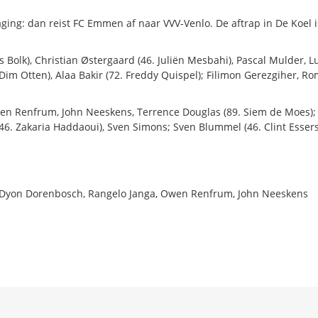
ng: dan reist FC Emmen af naar VVV-Venlo. De aftrap in De Koel i
 Bolk), Christian Østergaard (46. Juliën Mesbahi), Pascal Mulder, L
im Otten), Alaa Bakir (72. Freddy Quispel); Filimon Gerezgiher, R
en Renfrum, John Neeskens, Terrence Douglas (89. Siem de Moes);
6. Zakaria Haddaoui), Sven Simons; Sven Blummel (46. Clint Essers
 Dyon Dorenbosch, Rangelo Janga, Owen Renfrum, John Neeskens