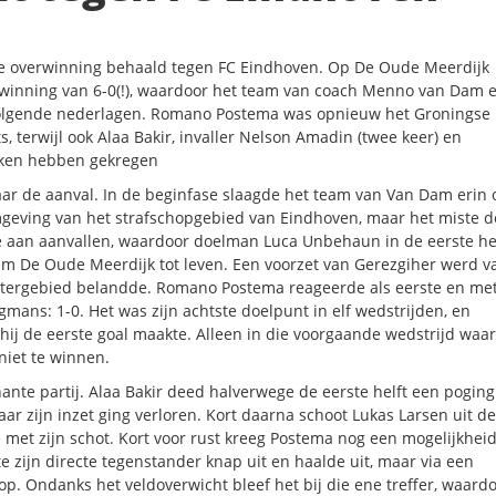
e overwinning behaald tegen FC Eindhoven. Op De Oude Meerdijk
inning van 6-0(!), waardoor het team van coach Menno van Dam 
volgende nederlagen. Romano Postema was opnieuw het Groningse
 terwijl ook Alaa Bakir, invaller Nelson Amadin (twee keer) en
nken hebben gekregen
aar de aanval. In de beginfase slaagde het team van Van Dam erin
mgeving van het strafschopgebied van Eindhoven, maar het miste d
 aan aanvallen, waardoor doelman Luca Unbehaun in de eerste he
wam De Oude Meerdijk tot leven. Een voorzet van Gerezgiher werd v
fmetergebied belandde. Romano Postema reageerde als eerste en me
mans: 1-0. Het was zijn achtste doelpunt in elf wedstrijden, en
 hij de eerste goal maakte. Alleen in die voorgaande wedstrijd waa
niet te winnen.
te partij. Alaa Bakir deed halverwege de eerste helft een pogin
aar zijn inzet ging verloren. Kort daarna schoot Lukas Larsen uit de
met zijn schot. Kort voor rust kreeg Postema nog een mogelijkhei
e zijn directe tegenstander knap uit en haalde uit, maar via een
. Ondanks het veldoverwicht bleef het bij die ene treffer, waard