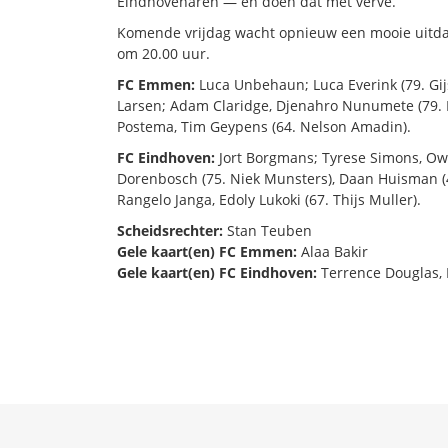
Eindhovenaren — en doen dat met verve.
Komende vrijdag wacht opnieuw een mooie uitdagi
om 20.00 uur.
FC Emmen:
Luca Unbehaun; Luca Everink (79. Gijs
Larsen; Adam Claridge, Djenahro Nunumete (79. D
Postema, Tim Geypens (64. Nelson Amadin).
FC Eindhoven:
Jort Borgmans; Tyrese Simons, Ow
Dorenbosch (75. Niek Munsters), Daan Huisman (4
Rangelo Janga, Edoly Lukoki (67. Thijs Muller).
Scheidsrechter:
Stan Teuben
Gele kaart(en) FC Emmen:
Alaa Bakir
Gele kaart(en) FC Eindhoven:
Terrence Douglas,