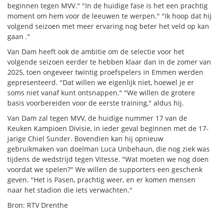
beginnen tegen MVV." "In de huidige fase is het een prachtig
moment om hem voor de leeuwen te werpen." "Ik hoop dat hij
volgend seizoen met meer ervaring nog beter het veld op kan
gaan ."
Van Dam heeft ook de ambitie om de selectie voor het
volgende seizoen eerder te hebben klaar dan in de zomer van
2025, toen ongeveer twintig proefspelers in Emmen werden
gepresenteerd. "Dat willen we eigenlijk niet, hoewel je er
soms niet vanaf kunt ontsnappen." "We willen de grotere
basis voorbereiden voor de eerste training," aldus hij.
Van Dam zal tegen MVV, de huidige nummer 17 van de
Keuken Kampioen Divisie, in ieder geval beginnen met de 17-
jarige Chiel Sunder. Bovendien kan hij opnieuw
gebruikmaken van doelman Luca Unbehaun, die nog ziek was
tijdens de wedstrijd tegen Vitesse. "Wat moeten we nog doen
voordat we spelen?" We willen de supporters een geschenk
geven. "Het is Pasen, prachtig weer, en er komen mensen
naar het stadion die iets verwachten."
Bron: RTV Drenthe