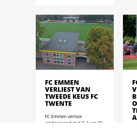
FC EMMEN
F
VERLIEST VAN
V
TWEEDE KEUS FC
B
TWENTE
O
T
A
FC Emmen verloor
vrijdagavond met 0-3 van FC
Twent...
FC
vr