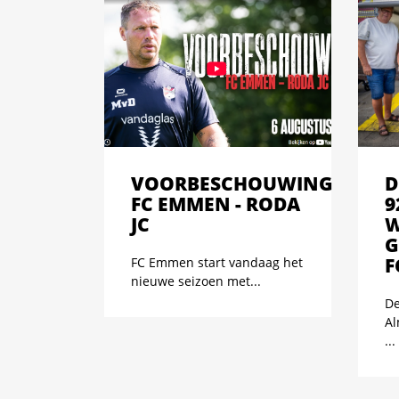
VOORBESCHOUWING
D
FC EMMEN - RODA
9
JC
W
G
F
FC Emmen start vandaag het
nieuwe seizoen met...
De
Al
...