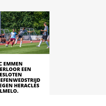
C EMMEN
ERLOOR EEN
ESLOTEN
EFENWEDSTRIJD
EGEN HERACLES
LMELO.
 Emmen heeft
ijdagmiddag met 2-0