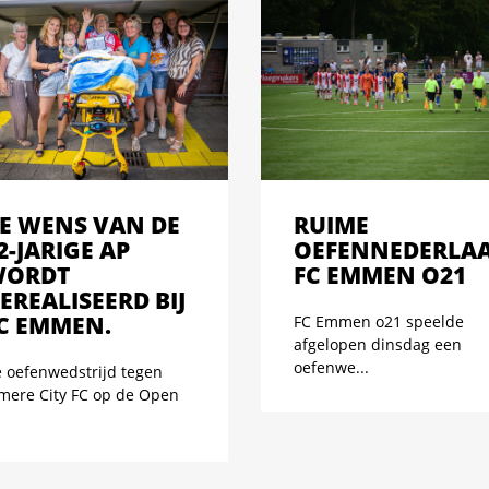
E WENS VAN DE
RUIME
2-JARIGE AP
OEFENNEDERLA
ORDT
FC EMMEN O21
EREALISEERD BIJ
C EMMEN.
FC Emmen o21 speelde
afgelopen dinsdag een
oefenwe...
 oefenwedstrijd tegen
mere City FC op de Open