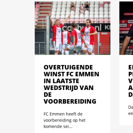
OVERTUIGENDE
E
WINST FC EMMEN
P
IN LAATSTE
V
WEDSTRIJD VAN
A
DE
D
VOORBEREIDING
Da
ee
FC Emmen heeft de
voorbereiding op het
komende sei...